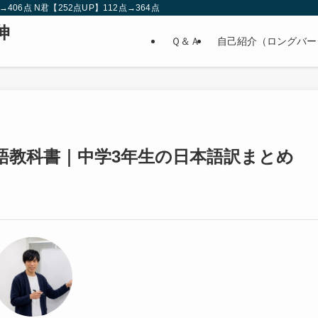
点 N君【252点UP】112点→364点 Mさん 328点→424点【96点UP】 S君
伸
Ｑ＆Ａ
自己紹介（ロングバー
語教科書｜中学3年生の日本語訳まとめ