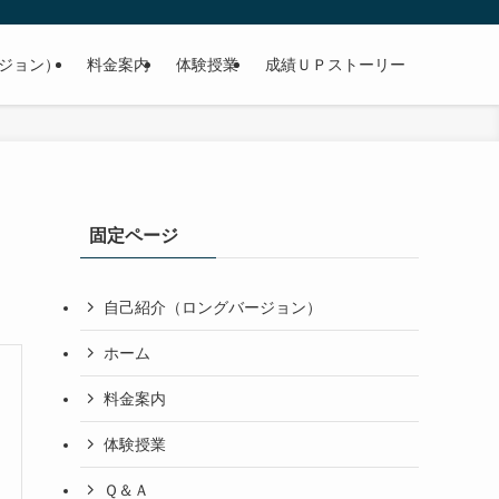
【166点UP】 86点→252点
ジョン）
料金案内
体験授業
成績ＵＰストーリー
固定ページ
自己紹介（ロングバージョン）
ホーム
料金案内
体験授業
Ｑ＆Ａ